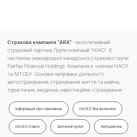
Страхова компанія "ARX"
- ексклюзивний
страховий партнер Групи компаній "НІКО". Є
частиною міжнародної канадської страхової групи
Fairfax Financial Holdings. Компанія є членом НАСУ
та МТСБУ. Основні напрямки діяльності:
автострахування, страхування життя та майна,
туристичне, медичне, інвестиційне страхування.
Інформація про страховика
КАСКО Все включено
КАСКО Класік
Залізний купол
Автоцивілка