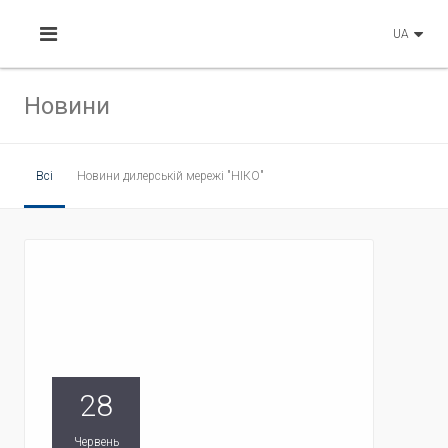
UA
Новини
Всі
Новини дилерській мережі "НІКО"
28
Червень